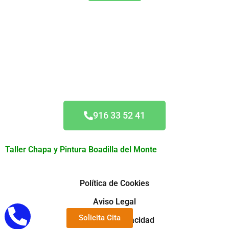
Acuerdo Todas las
Aseguradoras
916 33 52 41
Taller Chapa y Pintura Boadilla del Monte
Política de Cookies
Aviso Legal
Solicita Cita
Política de Privacidad