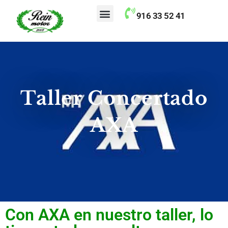
contenido
916 33 52 41
Taller Concertado Aseguradoras
Taller Concertado
AXA
Con AXA en nuestro taller, lo