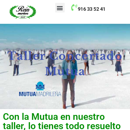
contenido
916 33 52 41
Taller Concertado Aseguradoras
Taller Concertado
Mutua
Con la Mutua en nuestro
taller, lo tienes todo resuelto