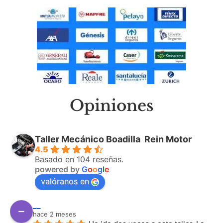
Opiniones
Taller Mecánico Boadilla ️ Rein Motor
4.5
Basado en 104 reseñas.
powered by
G
o
o
g
l
e
valóranos en
__
hace 2 meses