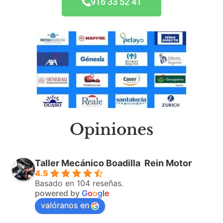
916 33 52 41
Opiniones
Taller Mecánico Boadilla ️ Rein Motor
4.5
Basado en 104 reseñas.
powered by
G
o
o
g
l
e
valóranos en